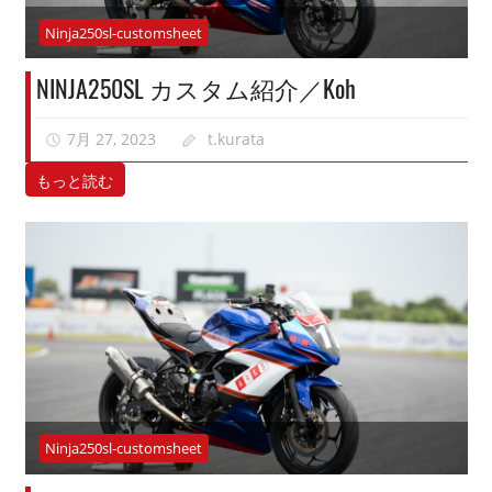
Ninja250sl-customsheet
NINJA250SL カスタム紹介／Koh
7月 27, 2023
t.kurata
もっと読む
Ninja250sl-customsheet