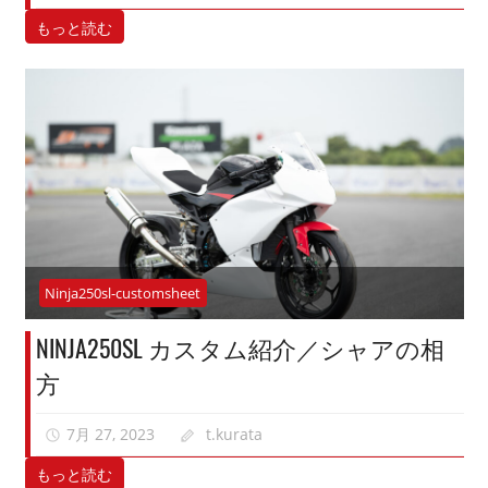
もっと読む
Ninja250sl-customsheet
NINJA250SL カスタム紹介／シャアの相
方
7月 27, 2023
t.kurata
もっと読む