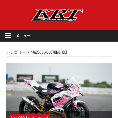
コ
KRT
ン
テ
Factory
ン
KRT
ツ
Factory
メニュー
へ
公
ス
式
キ
カテゴリー:
NINJA250SL-CUSTOMSHEET
サ
ッ
イ
プ
ト
Ninja250sl-customsheet