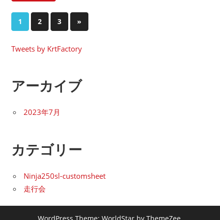
投
次
1
2
3
»
の
稿
記
Tweets by KrtFactory
の
事
ペ
アーカイブ
ー
2023年7月
ジ
送
カテゴリー
り
Ninja250sl-customsheet
走行会
WordPress Theme: WorldStar by ThemeZee.