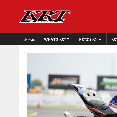
コ
ン
KRT
テ
Factory
ン
KRT
ツ
Factory
へ
ホーム
WHAT’S KRT？
KRT走行会
K
公
ス
式
キ
サ
ッ
イ
プ
ト