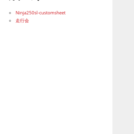
Ninja250sl-customsheet
走行会