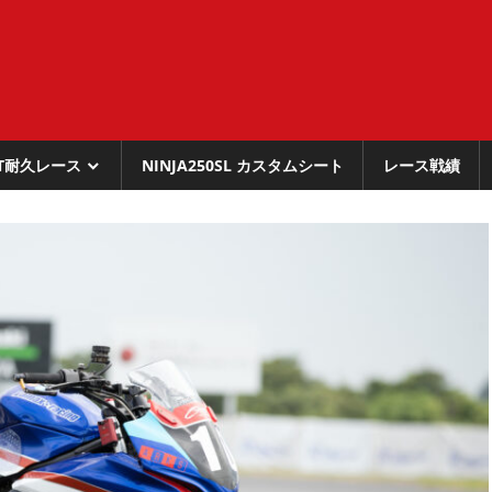
RT耐久レース
NINJA250SL カスタムシート
レース戦績