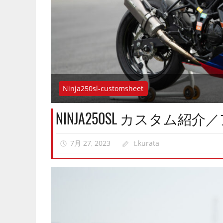
Ninja250sl-customsheet
NINJA250SL カスタム紹
7月 27, 2023
t.kurata