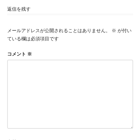
ナ
事:
記
返信を残す
事:
ビ
ゲ
メールアドレスが公開されることはありません。
※
が付い
ている欄は必須項目です
ー
シ
コメント
※
ョ
ン