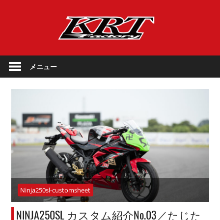
コ
KRT
ン
テ
Factory
ン
KRT
ツ
Factory
メニュー
へ
公
ス
式
キ
サ
ッ
イ
プ
ト
Ninja250sl-customsheet
NINJA250SL カスタム紹介No.03／たじた