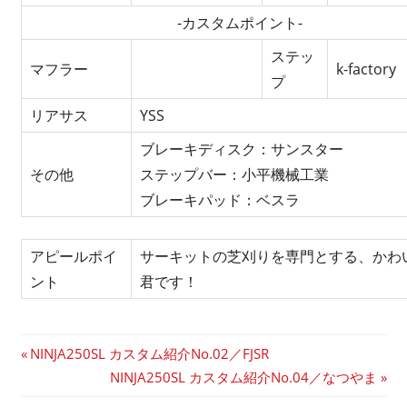
-カスタムポイント-
ステッ
マフラー
k-factory
プ
リアサス
YSS
ブレーキディスク：サンスター
その他
ステップバー：小平機械工業
ブレーキパッド：ベスラ
アピールポイ
サーキットの芝刈りを専門とする、かわい
ント
君です！
投
前
NINJA250SL カスタム紹介No.02／FJSR
の
次
NINJA250SL カスタム紹介No.04／なつやま
稿
記
の